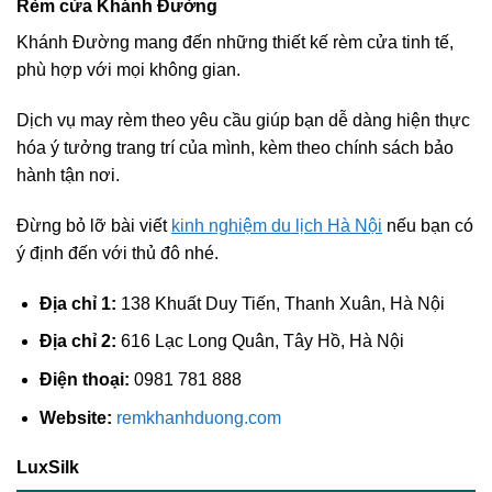
Rèm cửa Khánh Đường
Khánh Đường mang đến những thiết kế rèm cửa tinh tế,
phù hợp với mọi không gian.
Dịch vụ may rèm theo yêu cầu giúp bạn dễ dàng hiện thực
hóa ý tưởng trang trí của mình, kèm theo chính sách bảo
hành tận nơi.
Đừng bỏ lỡ bài viết
kinh nghiệm du lịch Hà Nội
nếu bạn có
ý định đến với thủ đô nhé.
Địa chỉ 1:
138 Khuất Duy Tiến, Thanh Xuân, Hà Nội
Địa chỉ 2:
616 Lạc Long Quân, Tây Hồ, Hà Nội
Điện thoại:
0981 781 888
Website:
remkhanhduong.com
LuxSilk