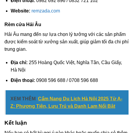
Điện thoại:
0982 692 896 / 0832 721 102
Website:
remzada.com
Rèm cửa Hải Âu
Hải Âu mang đến sự lựa chọn lý tưởng với các sản phẩm
được kiểm soát từ xưởng sản xuất, giúp giảm tối đa chi phí
trung gian.
Địa chỉ:
255 Hoàng Quốc Việt, Nghĩa Tân, Cầu Giấy,
Hà Nội
Điện thoại:
0908 596 688 / 0708 596 688
XEM THÊM
Cẩm Nang Du Lịch Hà Nội 2025 Từ A-
Z: Phương Tiện, Lưu Trú và Danh Lam Nổi Bật
Kết luận
Nếu bạn có bất kỳ gợi ý nào khác hoặc muốn chia sẻ thêm