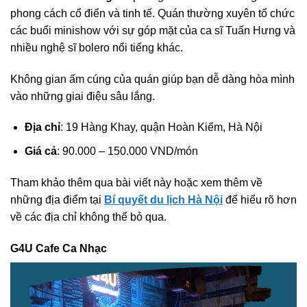
phong cách cổ điển và tinh tế. Quán thường xuyên tổ chức
các buổi minishow với sự góp mặt của ca sĩ Tuấn Hưng và
nhiều nghệ sĩ bolero nổi tiếng khác.
Không gian ấm cúng của quán giúp bạn dễ dàng hòa mình
vào những giai điệu sâu lắng.
Địa chỉ
: 19 Hàng Khay, quận Hoàn Kiếm, Hà Nội
Giá cả
: 90.000 – 150.000 VND/món
Tham khảo thêm qua bài viết này hoặc xem thêm về
những địa điểm tại
Bí quyết du lịch Hà Nội
để hiểu rõ hơn
về các địa chỉ không thể bỏ qua.
G4U Cafe Ca Nhạc