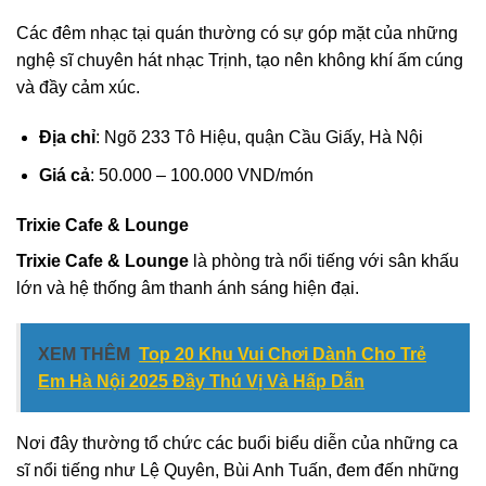
Các đêm nhạc tại quán thường có sự góp mặt của những
nghệ sĩ chuyên hát nhạc Trịnh, tạo nên không khí ấm cúng
và đầy cảm xúc.
Địa chỉ
: Ngõ 233 Tô Hiệu, quận Cầu Giấy, Hà Nội
Giá cả
: 50.000 – 100.000 VND/món
Trixie Cafe & Lounge
Trixie Cafe & Lounge
là phòng trà nổi tiếng với sân khấu
lớn và hệ thống âm thanh ánh sáng hiện đại.
XEM THÊM
Top 20 Khu Vui Chơi Dành Cho Trẻ
Em Hà Nội 2025 Đầy Thú Vị Và Hấp Dẫn
Nơi đây thường tổ chức các buổi biểu diễn của những ca
sĩ nổi tiếng như Lệ Quyên, Bùi Anh Tuấn, đem đến những