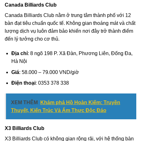
Canada Billiards Club
Canada Billiards Club nằm ở trung tâm thành phố với 12
bàn đạt tiêu chuẩn quốc tế. Không gian thoáng mát và chất
lượng dịch vụ luôn đảm bảo khiến nơi đây trở thành điểm
đến lý tưởng cho cơ thủ.
Địa chỉ
: 8 ngõ 198 P. Xã Đàn, Phương Liên, Đống Đa,
Hà Nội
Giá
: 58.000 – 79.000 VND/giờ
Điện thoại
: 0353 378 338
XEM THÊM
Khám phá Hồ Hoàn Kiếm: Truyền
Thuyết, Kiến Trúc Và Ẩm Thực Độc Đáo
X3 Billiards Club
X3 Billiards Club có không gian rộng rãi, với hệ thống bàn