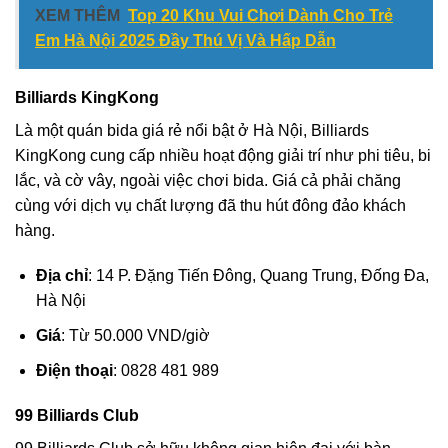
XEM THÊM
Top 20 Khu Vui Chơi Dành Cho Trẻ
Em Hà Nội 2025 Đầy Thú Vị Và Hấp Dẫn
Billiards KingKong
Là một quán bida giá rẻ nổi bật ở Hà Nội, Billiards
KingKong cung cấp nhiều hoạt động giải trí như phi tiêu, bi
lắc, và cờ vây, ngoài việc chơi bida. Giá cả phải chăng
cùng với dịch vụ chất lượng đã thu hút đông đảo khách
hàng.
Địa chỉ
: 14 P. Đặng Tiến Đông, Quang Trung, Đống Đa,
Hà Nội
Giá
: Từ 50.000 VND/giờ
Điện thoại
: 0828 481 989
99 Billiards Club