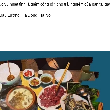
c vụ nhiệt tình là điểm cộng lớn cho trải nghiệm của bạn tại đây
á Mậu Lương, Hà Đông, Hà Nội