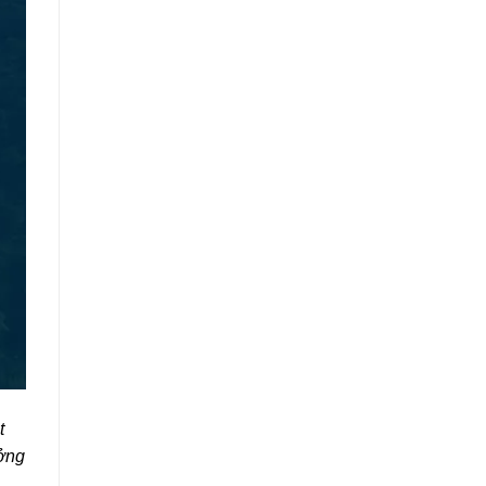
t
ưởng