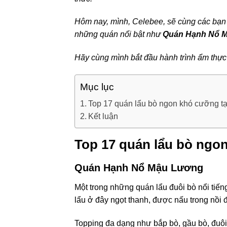
Hôm nay, mình, Celebee, sẽ cùng các bạn
những quán nổi bật như
Quán Hạnh Nổ 
Hãy cùng mình bắt đầu hành trình ẩm thực 
Mục lục
Top 17 quán lẩu bò ngon khó cưỡng tạ
Kết luận
Top 17 quán lẩu bò ngon
Quán Hạnh Nổ Mậu Lương
Một trong những quán lẩu đuôi bò nổi ti
lẩu ở đây ngọt thanh, được nấu trong nồi 
Topping đa dạng như bắp bò, gầu bò, đuôi