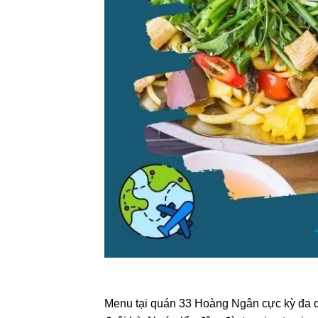
Menu tại quán 33 Hoàng Ngân cực kỳ đa dạ