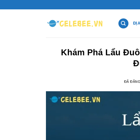
Chuyển
đến
nội
ĐỊ
dung
Khám Phá Lẩu Đuôi
Đ
ĐÃ ĐĂN