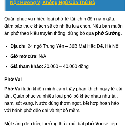
Nội: Hương Vị Không Ngủ Của Thủ Đô
Quán phục vụ nhiều loại phở từ tái, chín đến nạm gầu,
đảm bảo thực khách sẽ có nhiều lựa chọn. Nếu bạn muốn
ăn phở theo kiểu truyền thống, đừng bỏ qua
phở Sướng
.
Địa chỉ
: 24 ngõ Trung Yên – 36B Mai Hắc Đế, Hà Nội
Giờ mở cửa
: N/A
Giá tham khảo
: 20.000 – 40.000 đồng
Phở Vui
Phở Vui
luôn khiến mình cảm thấy phấn khích ngay từ cái
tên. Quán phục vụ nhiều loại phở bò khác nhau như tái,
nạm, sốt vang. Nước dùng thơm ngọt, kết hợp hoàn hảo
với bánh phở dẻo dai và thịt bò mềm.
Một sáng đẹp trời, thưởng thức một bát
phở Vui
sẽ tiếp