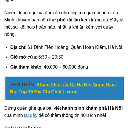
Nước dùng ngọt và đậm đà nhờ lớp mỡ già nổi bên trên.
Mình khuyên bạn nên thử
phở tái lăn
kèm trứng gà. Đây là
một sự kết hợp hoàn hảo, nhất là khi ăn kèm với quẩy
nóng.
Địa chỉ
: 61 Đinh Tiên Hoàng, Quận Hoàn Kiếm, Hà Nội
Giờ mở cửa
: 6:30 – 20:30
Giá tham khảo
: 40.000 – 60.000 đồng
XEM THÊM
Khám Phá Lẩu Gà Hà Nội Ngon Đậm
Đà: Top 15 Địa Chỉ Chất Lượng
Đừng quên ghé qua bài viết
hành trình khám phá
Hà Nội
của mình
tại đây
để có thêm thông tin hữu ích nhé!