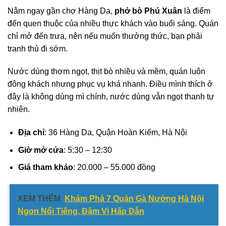
Nằm ngay gần chợ Hàng Da,
phở bò Phú Xuân
là điểm
đến quen thuộc của nhiều thực khách vào buổi sáng. Quán
chỉ mở đến trưa, nên nếu muốn thưởng thức, bạn phải
tranh thủ đi sớm.
Nước dùng thơm ngọt, thịt bò nhiều và mềm, quán luôn
đông khách nhưng phục vụ khá nhanh. Điều mình thích ở
đây là không dùng mì chính, nước dùng vẫn ngọt thanh tự
nhiên.
Địa chỉ
: 36 Hàng Da, Quận Hoàn Kiếm, Hà Nội
Giờ mở cửa
: 5:30 – 12:30
Giá tham khảo
: 20.000 – 55.000 đồng
XEM THÊM
Khám Phá 7 Quán Gà Nướng Hà Nội
Ngon Nổi Tiếng, Đậm Vị Hấp Dẫn