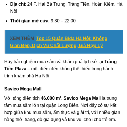
Địa chỉ
: 24 P. Hai Bà Trưng, Tràng Tiền, Hoàn Kiếm, Hà
Nội
Thời gian mở cửa
: 9:30 – 22:00
XEM THÊM
Top 15 Quán Bida Hà Nội: Không
Gian Đẹp, Dịch Vụ Chất Lượng, Giá Hợp Lý
Hãy trải nghiệm mua sắm và khám phá lịch sử tại
Tràng
Tiền Plaza
– một điểm đến không thể thiếu trong hành
trình khám phá Hà Nội.
Savico Mega Mall
Với tổng diện tích
46.000 m²
,
Savico Mega Mall
là trung
tâm mua sắm lớn tại quận Long Biên. Nơi đây có sự kết
hợp giữa khu mua sắm, ẩm thực và giải trí, với nhiều gian
hàng thời trang, đồ gia dụng và khu vui chơi cho trẻ em.