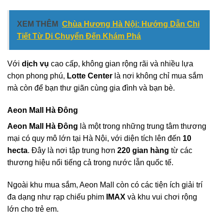
XEM THÊM
Chùa Hương Hà Nội: Hướng Dẫn Chi
Tiết Từ Di Chuyển Đến Khám Phá
Với
dịch vụ
cao cấp, không gian rộng rãi và nhiều lựa
chọn phong phú,
Lotte Center
là nơi không chỉ mua sắm
mà còn để bạn thư giãn cùng gia đình và bạn bè.
Aeon Mall Hà Đông
Aeon Mall Hà Đông
là một trong những trung tâm thương
mại có quy mô lớn tại Hà Nội, với diện tích lên đến
10
hecta
. Đây là nơi tập trung hơn
220 gian hàng
từ các
thương hiệu nổi tiếng cả trong nước lẫn quốc tế.
Ngoài khu mua sắm, Aeon Mall còn có các tiện ích giải trí
đa dạng như rạp chiếu phim
IMAX
và khu vui chơi rộng
lớn cho trẻ em.