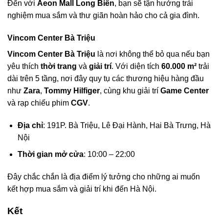
Đến với
Aeon Mall Long Biên
, bạn sẽ tận hưởng trải
nghiệm mua sắm và thư giãn hoàn hảo cho cả gia đình.
Vincom Center Bà Triệu
Vincom Center Bà Triệu
là nơi không thể bỏ qua nếu bạn
yêu thích
thời trang
và
giải trí
. Với diện tích
60.000 m²
trải
dài trên 5 tầng, nơi đây quy tụ các thương hiệu hàng đầu
như
Zara
,
Tommy Hilfiger
, cùng khu giải trí
Game Center
và rạp chiếu phim
CGV
.
Địa chỉ
: 191P. Bà Triệu, Lê Đại Hành, Hai Bà Trưng, Hà
Nội
Thời gian mở cửa
: 10:00 – 22:00
Đây chắc chắn là địa điểm lý tưởng cho những ai muốn
kết hợp mua sắm và giải trí khi đến Hà Nội.
Kết