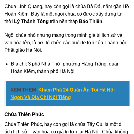
Chùa Linh Quang, hay còn gọi là chùa Bà Đá, nằm gần Hồ
Hoàn Kiếm. Đây là một ngôi chùa cổ được xây dựng từ
thời
Lý Thánh Tông
trên nền tháp
Báo Thiên
.
Ngôi chùa nhỏ nhưng mang trong mình giá trị lịch sử và
văn hóa lớn, là nơi tổ chức các buổi lễ lớn của Thành hội
Phật giáo Hà Nội.
Địa chỉ: 3 phố Nhà Thờ, phường Hàng Trống, quận
Hoàn Kiếm, thành phố Hà Nội
XEM THÊM
Khám Phá 24 Quán Ăn Tối Hà Nội
Ngon Và Địa Chỉ Nổi Tiếng
Chùa Thiên Phúc
Chùa Thiên Phúc, hay còn gọi là chùa Tây Cú, là một di
tích lịch sử – văn hóa có giá trị lớn tại Hà Nội. Chùa không