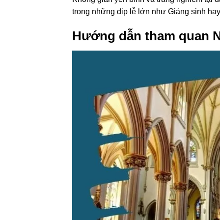
trong những dịp lễ lớn như Giáng sinh ha
Hướng dẫn tham quan N