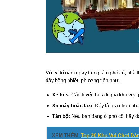
Với vị trí nằm ngay trung tâm phố cổ, nhà 
đây bằng nhiều phương tiện như:
Xe bus:
Các tuyến bus đi qua khu vực p
Xe máy hoặc taxi:
Đây là lựa chọn nha
Tản bộ:
Nếu bạn đang ở phố cổ, hãy dà
XEM THÊM
Top 20 Khu Vui Chơi Dà