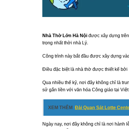
Nhà Thờ Lớn Hà Nội
được xây dựng trên 
trọng nhất thời nhà Lý.
Công trình này bắt đầu được xây dựng v
Điều đặc biệt là nhà thờ được thiết kế bở
Qua nhiều thế kỷ, nơi đây không chỉ là tr
sử gắn liền với văn hóa Công giáo tại Việ
XEM THÊM
Đài Quan Sát Lotte Cente
Ngày nay, nơi đây không chỉ là nơi hành l