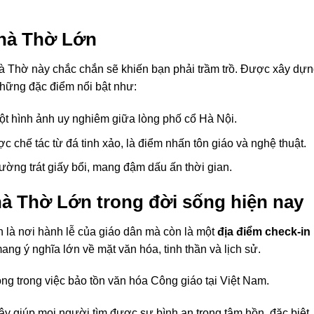
Nhà Thờ Lớn
Nhà Thờ này chắc chắn sẽ khiến bạn phải trầm trồ. Được xây dự
hững đặc điểm nổi bật như:
một hình ảnh uy nghiêm giữa lòng phố cổ Hà Nội.
c chế tác từ đá tinh xảo, là điểm nhấn tôn giáo và nghệ thuật.
ờng trát giấy bổi, mang đậm dấu ấn thời gian.
Nhà Thờ Lớn trong đời sống hiện nay
n là nơi hành lễ của giáo dân mà còn là một
địa điểm check-in
ng ý nghĩa lớn về mặt văn hóa, tinh thần và lịch sử.
ọng trong việc bảo tồn văn hóa Công giáo tại Việt Nam.
ây giúp mọi người tìm được sự bình an trong tâm hồn, đặc biệt