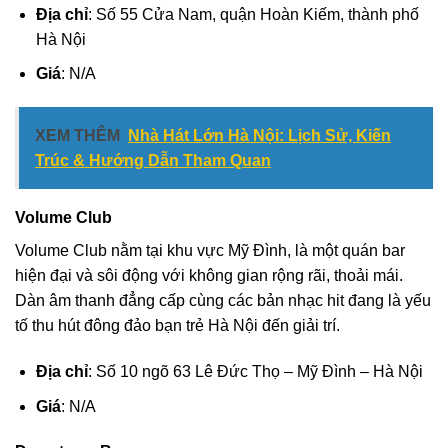
Địa chỉ
: Số 55 Cửa Nam, quận Hoàn Kiếm, thành phố
Hà Nội
Giá
: N/A
XEM THÊM
Nhà Hát Lớn Hà Nội: Lịch Sử, Kiến
Trúc & Hướng Dẫn Tham Quan
Volume Club
Volume Club nằm tại khu vực Mỹ Đình, là một quán bar
hiện đại và sôi động với không gian rộng rãi, thoải mái.
Dàn âm thanh đẳng cấp cùng các bản nhạc hit đang là yếu
tố thu hút đông đảo bạn trẻ Hà Nội đến giải trí.
Địa chỉ
: Số 10 ngõ 63 Lê Đức Thọ – Mỹ Đình – Hà Nội
Giá
: N/A