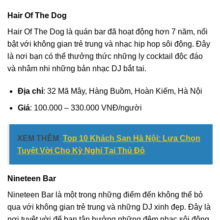
Hair Of The Dog
Hair Of The Dog là quán bar đã hoạt động hơn 7 năm, nổi
bật với không gian trẻ trung và nhạc hip hop sôi động. Đây
là nơi bạn có thể thưởng thức những ly cocktail độc đáo
và nhâm nhi những bản nhạc DJ bắt tai.
Địa chỉ
: 32 Mã Mây, Hàng Buồm, Hoàn Kiếm, Hà Nội
Giá
: 100.000 – 330.000 VNĐ/người
XEM THÊM
Top 10 Khách Sạn Hà Nội: Lựa Chọn
Tuyệt Vời Cho Kỳ Nghỉ Tại Thủ Đô
Nineteen Bar
Nineteen Bar là một trong những điểm đến không thể bỏ
qua với không gian trẻ trung và những DJ xinh đẹp. Đây là
nơi tuyệt vời để bạn tận hưởng những đêm nhạc sôi động